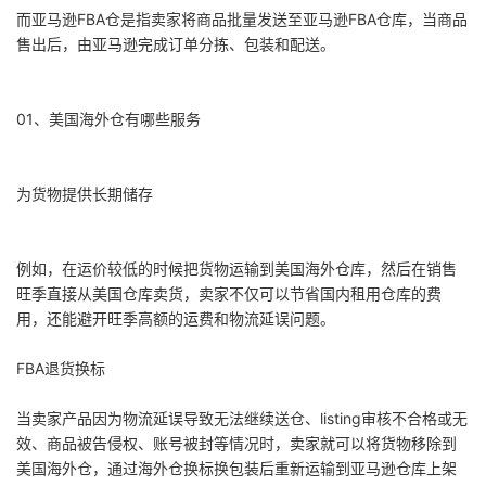
关于我们
而亚马逊FBA仓是指卖家将商品批量发送至亚马逊FBA仓库，当商品
售出后，由亚马逊完成订单分拣、包装和配送。
新闻资讯
01、美国海外仓有哪些服务
一键下单
为货物提供长期储存
例如，在运价较低的时候把货物运输到美国海外仓库，然后在销售
旺季直接从美国仓库卖货，卖家不仅可以节省国内租用仓库的费
用，还能避开旺季高额的运费和物流延误问题。
FBA退货换标
当卖家产品因为物流延误导致无法继续送仓、listing审核不合格或无
效、商品被告侵权、账号被封等情况时，卖家就可以将货物移除到
美国海外仓，通过海外仓换标换包装后重新运输到亚马逊仓库上架