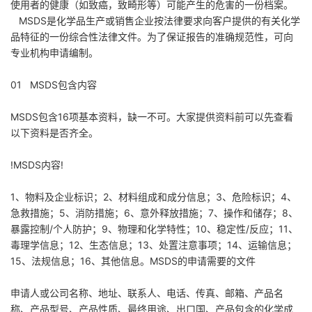
使用者的健康（如致癌，致畸形等）可能产生的危害的一份档案。
关于我们
MSDS是化学品生产或销售企业按法律要求向客户提供的有关化学
品特征的一份综合性法律文件。为了保证报告的准确规范性，可向
专业机构申请编制。
新闻资讯
01 MSDS包含内容
一键下单
MSDS包含16项基本资料，缺一不可。大家提供资料前可以先查看
以下资料是否齐全。
!MSDS内容!
1、物料及企业标识；2、材料组成和成分信息；3、危险标识；4、
急救措施；5、消防措施；6、意外释放措施；7、操作和储存；8、
暴露控制/个人防护；9、物理和化学特性；10、稳定性/反应；11、
毒理学信息；12、生态信息；13、处置注意事项；14、运输信息；
15、法规信息；16、其他信息。MSDS的申请需要的文件
申请人或公司名称、地址、联系人、电话、传真、邮箱、产品名
称、产品型号、产品性质、最终用途、出口国、产品包含的化学成